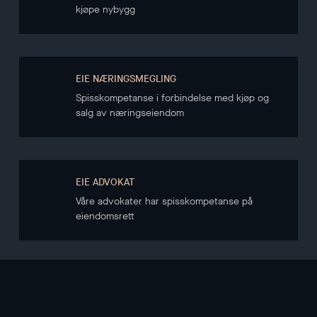
kjøpe nybygg
EIE NÆRINGSMEGLING
Spisskompetanse i forbindelse med kjøp og
salg av næringseiendom
EIE ADVOKAT
Våre advokater har spisskompetanse på
eiendomsrett
NYHETSBREV
Hold deg oppdatert gjennom vårt nyhetsbrev