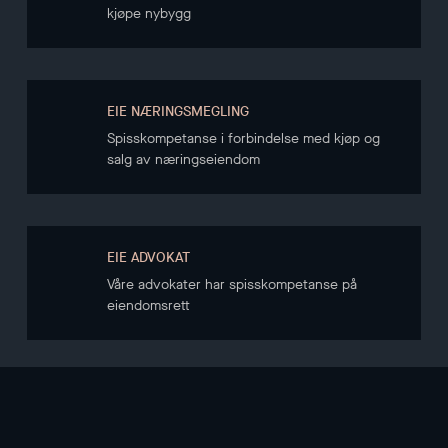
kjøpe nybygg
EIE NÆRINGSMEGLING
Spisskompetanse i forbindelse med kjøp og
salg av næringseiendom
EIE ADVOKAT
Våre advokater har spisskompetanse på
eiendomsrett
NYHETSBREV
Hold deg oppdatert gjennom vårt nyhetsbrev