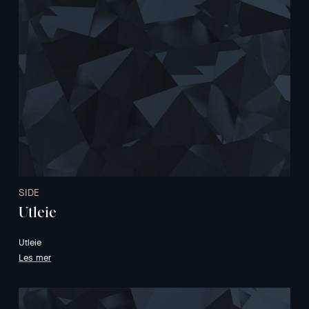
SIDE
Utleie
Utleie
Les mer