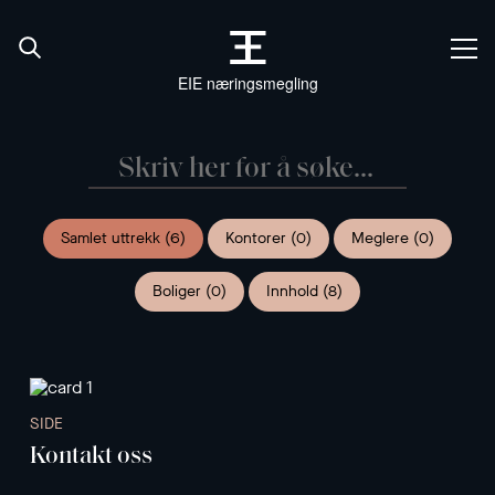
EIE næringsmegling
Samlet uttrekk (6)
Kontorer (0)
Meglere (0)
Boliger (0)
Innhold (8)
SIDE
Kontakt oss