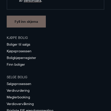
av
persondata
.
Fyll inn skjema
KJØPE BOLIG
Boliger til salgs
Kjøpsprosessen
Boligkjøperregister
Finn boliger
SELGE BOLIG
Salgsprosessen
Verdivurdering
Meglerbooking
Verdiovervåkning
Prisliste EIE eiendomsmegling