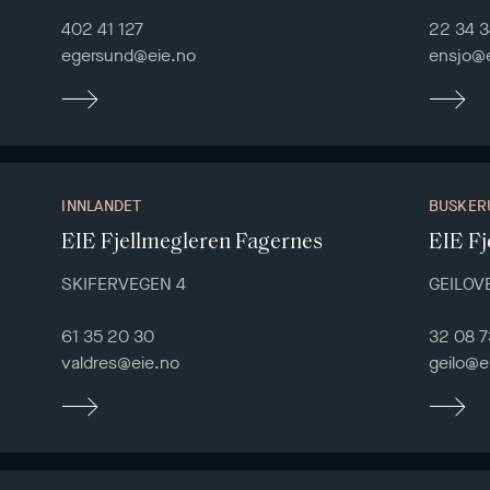
402 41 127
22 34 3
egersund@eie.no
ensjo@e
INNLANDET
BUSKER
EIE Fjellmegleren Fagernes
EIE Fj
SKIFERVEGEN 4
GEILOV
61 35 20 30
32 08 7
valdres@eie.no
geilo@e