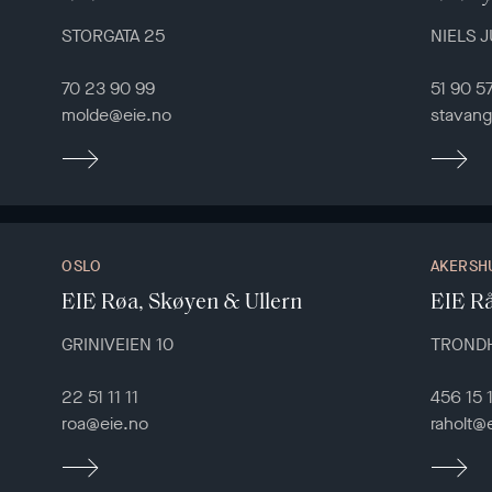
STORGATA 25
NIELS 
70 23 90 99
51 90 5
molde@eie.no
stavang
OSLO
AKERSH
EIE Røa, Skøyen & Ullern
EIE Rå
GRINIVEIEN 10
TROND
22 51 11 11
456 15 
roa@eie.no
raholt@