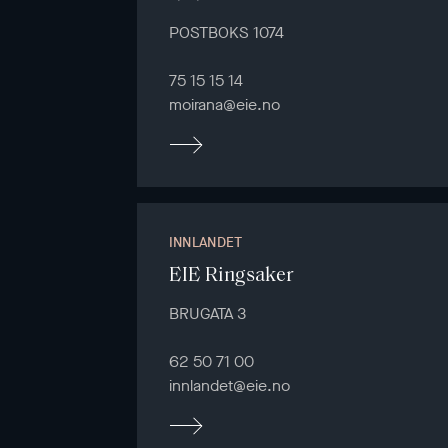
POSTBOKS 1074
75 15 15 14
moirana@eie.no
INNLANDET
EIE Ringsaker
BRUGATA 3
62 50 71 00
innlandet@eie.no