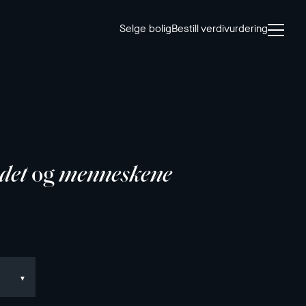
Selge bolig
Bestill verdivurdering
det
og
menneskene