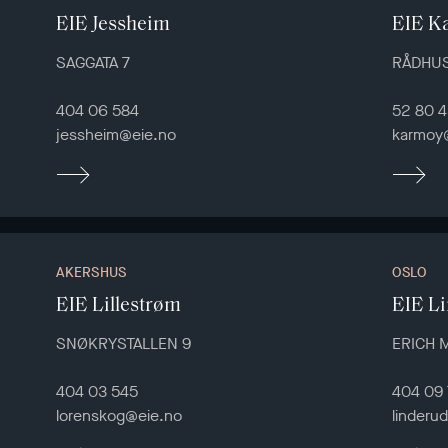
EIE Jessheim
EIE K
SAGGATA 7
RÅDHU
404 06 584
52 80 4
jessheim@eie.no
karmoy
AKERSHUS
OSLO
EIE Lillestrøm
EIE L
SNØKRYSTALLEN 9
ERICH 
404 03 545
404 09
lorenskog@eie.no
linderu