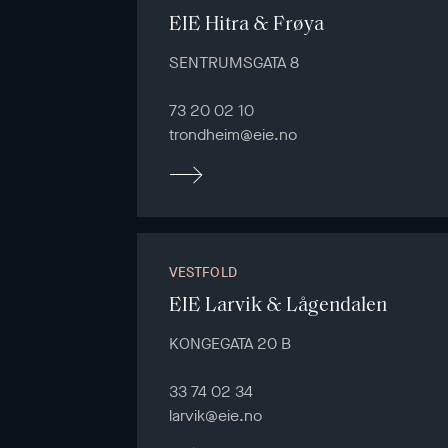
EIE Hitra & Frøya
SENTRUMSGATA 8
73 20 02 10
trondheim@eie.no
VESTFOLD
EIE Larvik & Lågendalen
KONGEGATA 20 B
33 74 02 34
larvik@eie.no