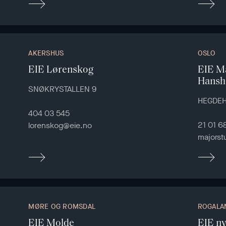
AKERSHUS
OSLO
EIE Lørenskog
EIE Ma
Hansh
SNØKRYSTALLEN 9
HEGDEH
404 03 545
21 01 6
lorenskog@eie.no
majorst
MØRE OG ROMSDAL
ROGALA
EIE Molde
EIE n