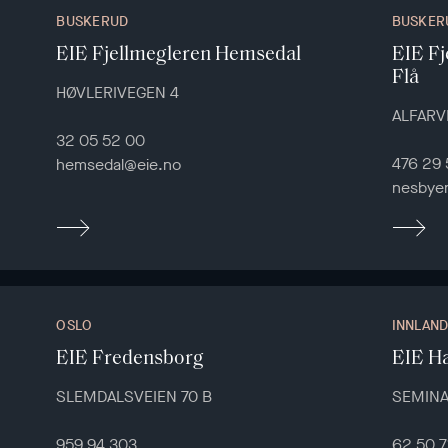
BUSKERUD
BUSKER
EIE Fjellmegleren Hemsedal
EIE F
Flå
HØVLERIVEGEN 4
ALFARV
32 05 52 00
476 29 
hemsedal@eie.no
nesbye
OSLO
INNLAN
EIE Fredensborg
EIE H
SLEMDALSVEIEN 70 B
SEMINA
959 94 303
62 50 7