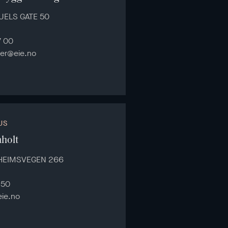
JUELS GATE 50
7 00
er@eie.no
US
holt
HEIMSVEGEN 266
150
eie.no