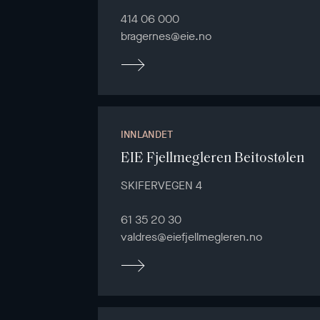
414 06 000
bragernes@eie.no
INNLANDET
EIE Fjellmegleren Beitostølen
SKIFERVEGEN 4
61 35 20 30
valdres@eiefjellmegleren.no