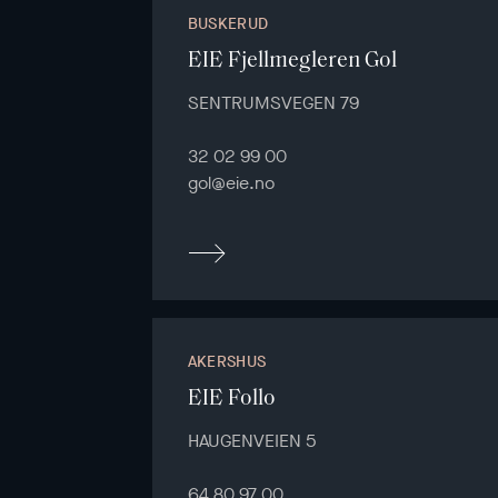
BUSKERUD
EIE Fjellmegleren Gol
SENTRUMSVEGEN 79
32 02 99 00
gol@eie.no
AKERSHUS
EIE Follo
HAUGENVEIEN 5
64 80 97 00