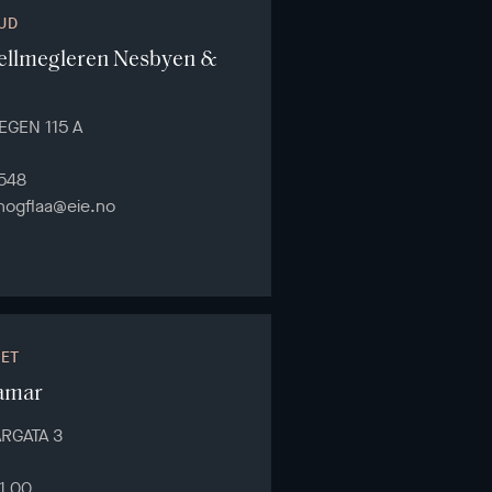
UD
jellmegleren Nesbyen &
EGEN 115 A
548
nogflaa@eie.no
DET
amar
RGATA 3
1 00