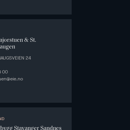
jorstuen & St.
augen
AUGSVEIEN 24
8 00
uen@eie.no
ND
ybygg Stavanger Sandnes