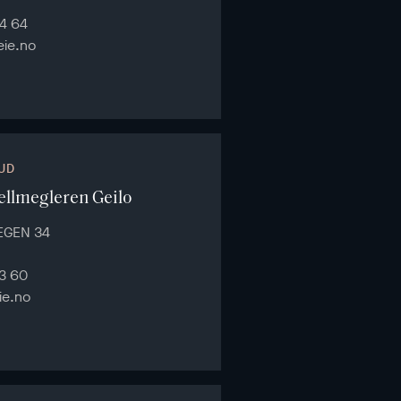
4 64
ie.no
UD
ellmegleren Geilo
EGEN 34
3 60
ie.no