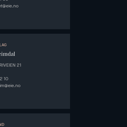
et@eie.no
LAG
eimdal
RIVEIEN 21
2 10
im@eie.no
ND