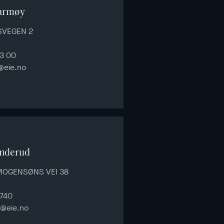
armøy
SVEGEN 2
3 00
@eie.no
inderud
MOGENSØNS VEI 38
 740
d@eie.no