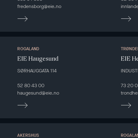
fredensborg@eie.no
innland
ROGALAND
TRØNDE
EIE Haugesund
EIE H
SØRHAUGGATA 114
INDUST
52 80 43 00
73 20 0
haugesund@eie.no
trondhe
AKERSHUS
ROGALA