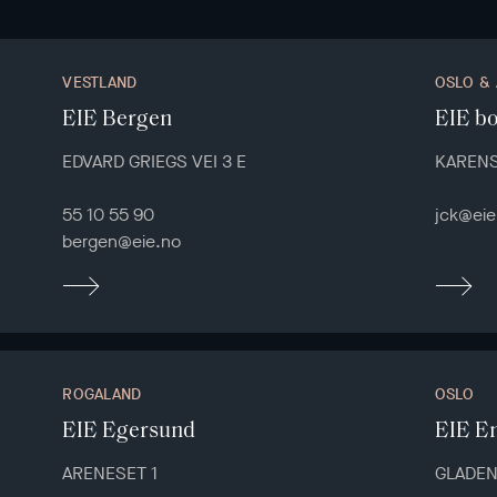
VESTLAND
OSLO &
EIE Bergen
EIE bo
EDVARD GRIEGS VEI 3 E
KARENS
55 10 55 90
jck@eie
bergen@eie.no
ROGALAND
OSLO
EIE Egersund
EIE E
ARENESET 1
GLADEN