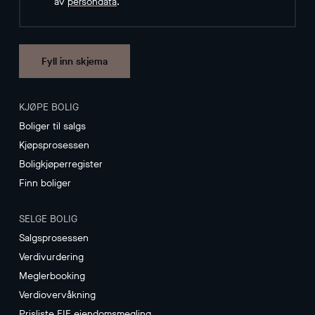
av
persondata
.
Fyll inn skjema
KJØPE BOLIG
Boliger til salgs
Kjøpsprosessen
Boligkjøperregister
Finn boliger
SELGE BOLIG
Salgsprosessen
Verdivurdering
Meglerbooking
Verdiovervåkning
Prisliste EIE eiendomsmegling