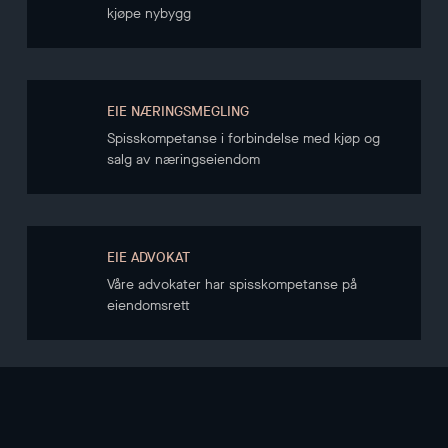
kjøpe nybygg
EIE NÆRINGSMEGLING
Spisskompetanse i forbindelse med kjøp og
salg av næringseiendom
EIE ADVOKAT
Våre advokater har spisskompetanse på
eiendomsrett
NYHETSBREV
Hold deg oppdatert gjennom vårt nyhetsbrev