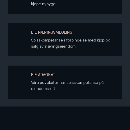
kjøpe nybygg
EIE NÆRINGSMEGLING
Spisskompetanse i forbindelse med kjøp og
salg av næringseiendom
EIE ADVOKAT
Våre advokater har spisskompetanse på
eiendomsrett
NYHETSBREV
Hold deg oppdatert gjennom vårt nyhetsbrev