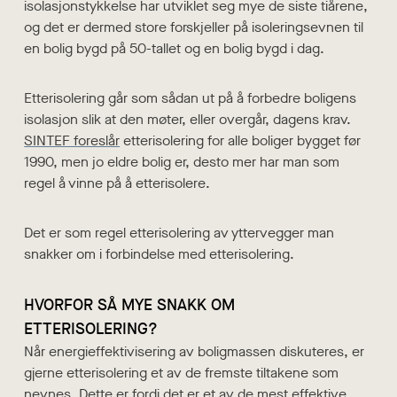
isolasjonstykkelse har utviklet seg mye de siste tiårene,
og det er dermed store forskjeller på isoleringsevnen til
en bolig bygd på 50-tallet og en bolig bygd i dag.
Etterisolering går som sådan ut på å forbedre boligens
isolasjon slik at den møter, eller overgår, dagens krav.
SINTEF foreslår
etterisolering for alle boliger bygget før
1990, men jo eldre bolig er, desto mer har man som
regel å vinne på å etterisolere.
Det er som regel etterisolering av yttervegger man
snakker om i forbindelse med etterisolering.
HVORFOR SÅ MYE SNAKK OM
ETTERISOLERING?
Når energieffektivisering av boligmassen diskuteres, er
gjerne etterisolering et av de fremste tiltakene som
nevnes. Dette er fordi det er et av de
mest effektive