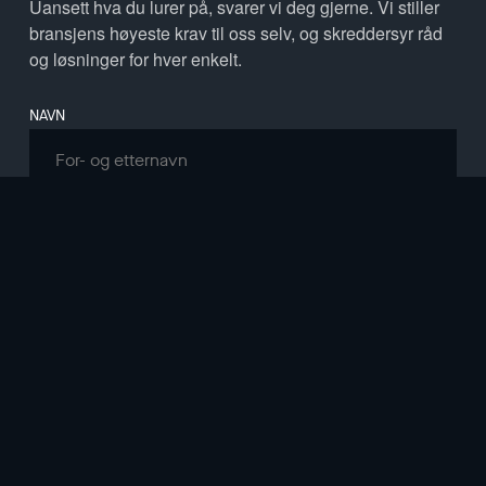
Uansett hva du lurer på, svarer vi deg gjerne. Vi stiller
bransjens høyeste krav til oss selv, og skreddersyr råd
og løsninger for hver enkelt.
Leave
NAVN
this
field
blank
E-POST
TELEFON
POSTNUMMER