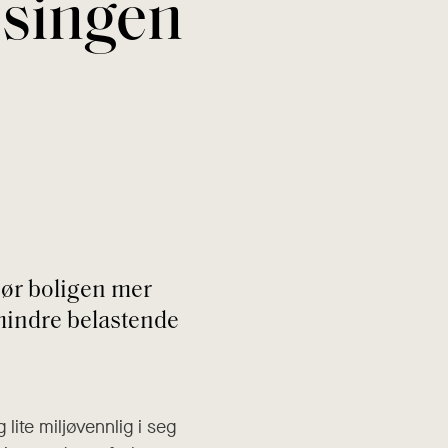
ssingen
jør boligen mer
 mindre belastende
lite miljøvennlig i seg