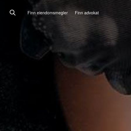
Finn eiendomsmegler
Finn advokat