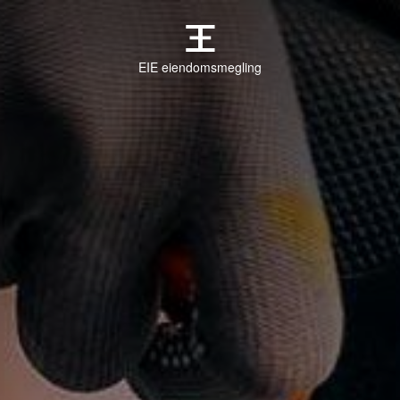
EIE eiendomsmegling