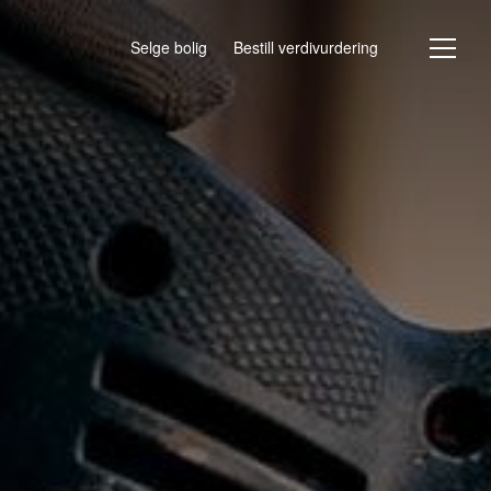
Selge bolig
Bestill verdivurdering