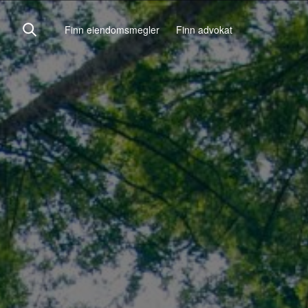
Finn eiendomsmegler
Finn advokat