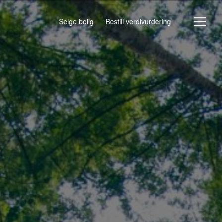
Selge bolig
Bestill verdivurdering