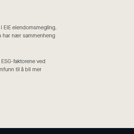
e i EIE eiendomsmegling.
 som har nær sammenheng
e ESG-faktorene ved
mfunn til å bli mer