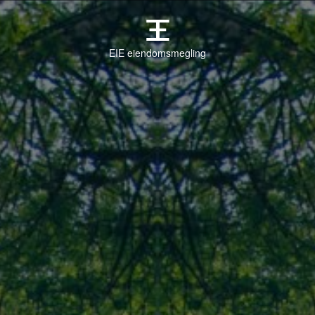
EIE eiendomsmegling