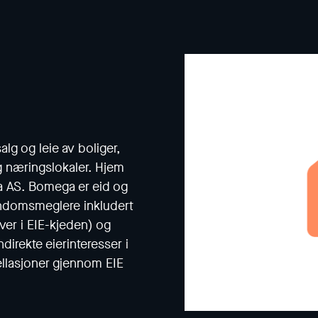
lg og leie av boliger,
g næringslokaler. Hjem
a AS. Bomega er eid og
iendomsmeglere inkludert
ver i EIE-kjeden) og
direkte eierinteresser i
ellasjoner gjennom EIE