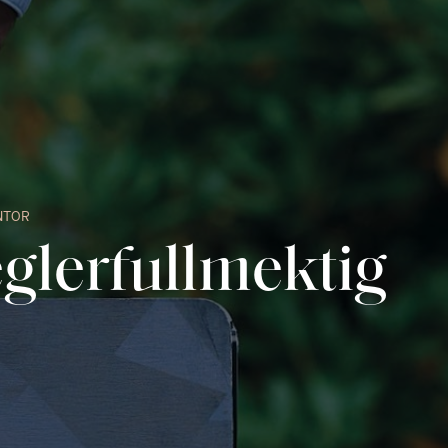
NTOR
lerfullmektig