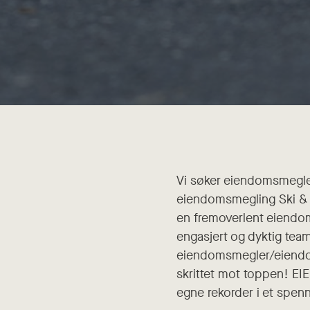
Vi søker eiendomsmegler
eiendomsmegling Ski & Ås
en fremoverlent eiendom
engasjert og dyktig tea
eiendomsmegler/eiendomsm
skrittet mot toppen! EIE
egne rekorder i et spe