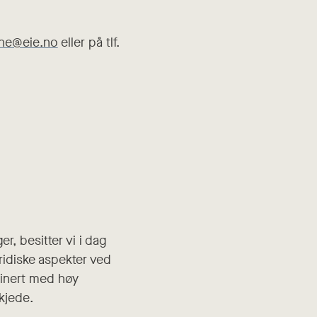
ne@eie.no
eller på tlf.
r, besitter vi i dag
ridiske aspekter ved
binert med høy
kjede.