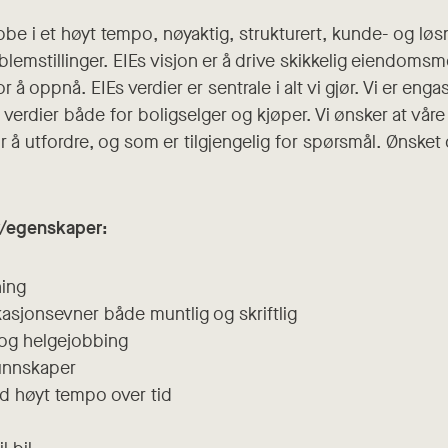
obbe i et høyt tempo, nøyaktig, strukturert, kunde- og løs
lemstillinger. EIEs visjon er å drive skikkelig eiendomsm
or å oppnå. EIEs verdier er sentrale i alt vi gjør. Vi er en
erdier både for boligselger og kjøper. Vi ønsker at vår
 å utfordre, og som er tilgjengelig for spørsmål. Ønsket 
r/egenskaper:
ning
sjonsevner både muntlig og skriftlig
 og helgejobbing
kunnskaper
med høyt tempo over tid