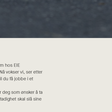
am hos EIE
å vokser vi, ser etter
 du få jobbe i et
or deg som ønsker å ta
tadighet skal slå sine