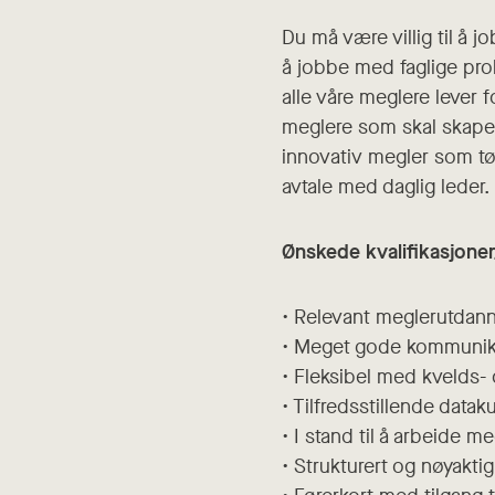
Du må være villig til å j
å jobbe med faglige prob
alle våre meglere lever f
meglere som skal skape v
innovativ megler som tør
avtale med daglig leder.
Ønskede kvalifikasjone
• Relevant meglerutdan
• Meget gode kommunika
• Fleksibel med kvelds-
• Tilfredsstillende data
• I stand til å arbeide 
• Strukturert og nøyaktig