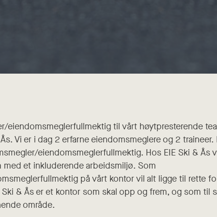
/eiendomsmeglerfullmektig til vårt høytpresterende te
. Vi er i dag 2 erfarne eiendomsmeglere og 2 traineer. N
smegler/eiendomsmeglerfullmektig. Hos EIE Ski & Ås vil
m med et inkluderende arbeidsmiljø. Som
eglerfullmektig på vårt kontor vil alt ligge til rette f
 Ski & Ås er et kontor som skal opp og frem, og som til s
nnende område.