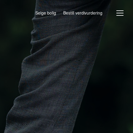
Selge bolig
Bestill verdivurdering