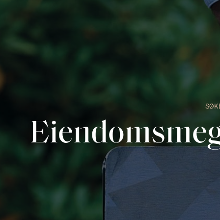
SØK
Eiendomsmegl