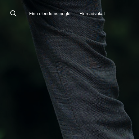
Finn eiendomsmegler
Finn advokat