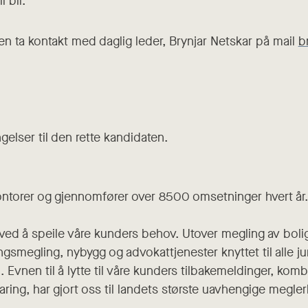
l bil.
en ta kontakt med daglig leder, Brynjar Netskar på mail
b
gelser til den rette kandidaten.
kontorer og gjennomfører over 8500 omsetninger hvert år.
 ved å speile våre kunders behov. Utover megling av bolige
smegling, nybygg og advokattjenester knyttet til alle ju
 Evnen til å lytte til våre kunders tilbakemeldinger, kom
ring, har gjort oss til landets største uavhengige megler