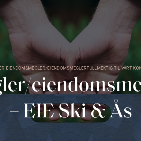
ER EIENDOMSMEGLER/EIENDOMSMEGLERFULLMEKTIG TIL VÅRT KO
er/eiendomsmeg
– EIE Ski & Ås