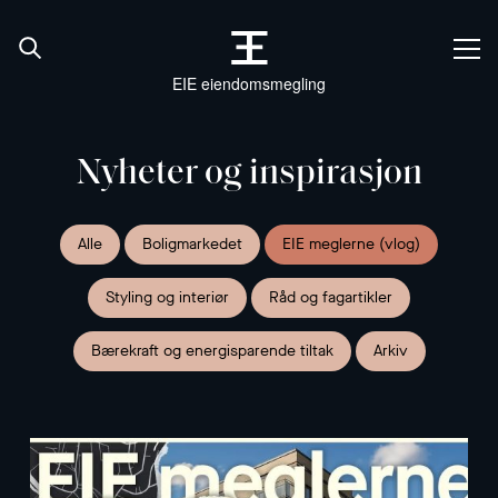
EIE eiendomsmegling
Nyheter og inspirasjon
Alle
Boligmarkedet
EIE meglerne (vlog)
Styling og interiør
Råd og fagartikler
Bærekraft og energisparende tiltak
Arkiv