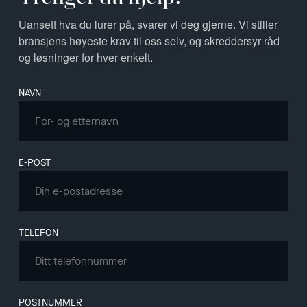
Uansett hva du lurer på, svarer vi deg gjerne. Vi stiller
bransjens høyeste krav til oss selv, og skreddersyr råd
og løsninger for hver enkelt.
Leave
NAVN
this
field
blank
E-POST
TELEFON
POSTNUMMER