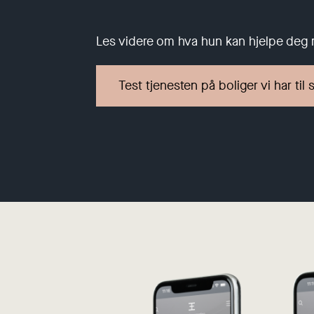
Les videre om hva hun kan hjelpe deg
Test tjenesten på boliger vi har til 