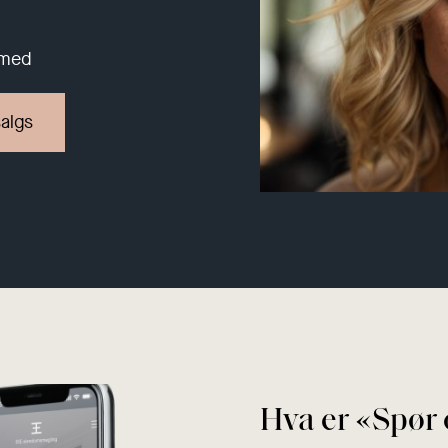
 med
salgs
Hva er «Spør