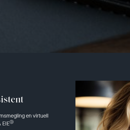
istent
msmegling en virtuell
Ⓓ
A EIE