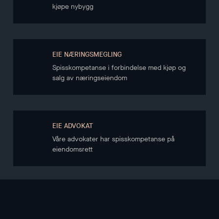
kjøpe nybygg
EIE NÆRINGSMEGLING
Spisskompetanse i forbindelse med kjøp og
salg av næringseiendom
EIE ADVOKAT
Våre advokater har spisskompetanse på
eiendomsrett
NYHETSBREV
Hold deg oppdatert gjennom vårt nyhetsbrev