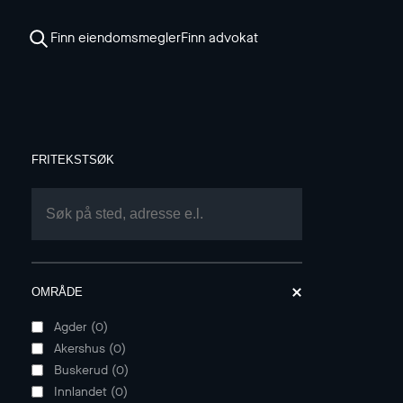
Finn eiendomsmegler
Finn advokat
FRITEKSTSØK
OMRÅDE
Agder
(
0
)
Akershus
(
0
)
Buskerud
(
0
)
Innlandet
(
0
)