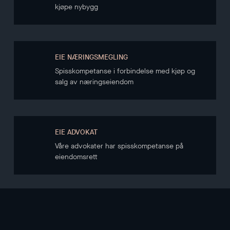
kjøpe nybygg
EIE NÆRINGSMEGLING
Spisskompetanse i forbindelse med kjøp og
salg av næringseiendom
EIE ADVOKAT
Våre advokater har spisskompetanse på
eiendomsrett
NYHETSBREV
Hold deg oppdatert gjennom vårt nyhetsbrev