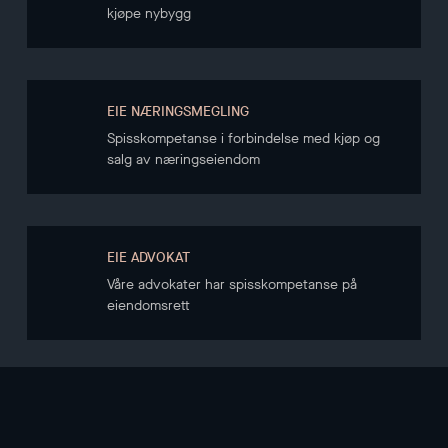
kjøpe nybygg
EIE NÆRINGSMEGLING
Spisskompetanse i forbindelse med kjøp og
salg av næringseiendom
EIE ADVOKAT
Våre advokater har spisskompetanse på
eiendomsrett
NYHETSBREV
Hold deg oppdatert gjennom vårt nyhetsbrev