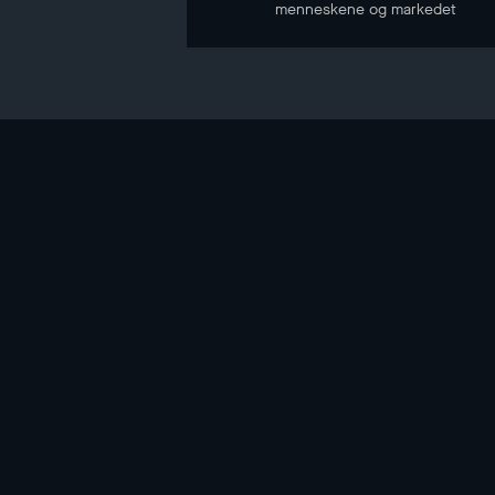
menneskene og markedet
NYHETSBREV
Hold deg oppdatert gjennom vårt nyhetsbrev
E-POST