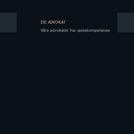
EIE ADVOKAT
Våre advokater har spisskompetanse
på eiendomsrett
KJØPE BOLIG
Boliger til salgs
Kjøpsprosessen
Boligkjøperregister