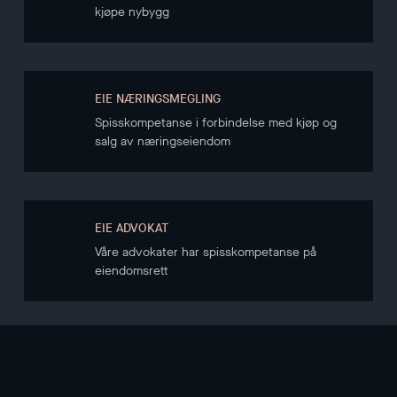
kjøpe nybygg
EIE NÆRINGSMEGLING
Spisskompetanse i forbindelse med kjøp og
salg av næringseiendom
EIE ADVOKAT
Våre advokater har spisskompetanse på
eiendomsrett
NYHETSBREV
Hold deg oppdatert gjennom vårt nyhetsbrev