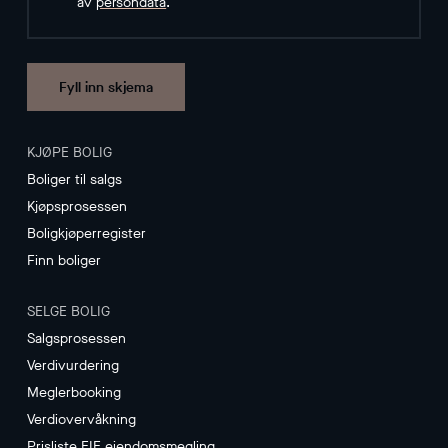
av
persondata
.
Fyll inn skjema
KJØPE BOLIG
Boliger til salgs
Kjøpsprosessen
Boligkjøperregister
Finn boliger
SELGE BOLIG
Salgsprosessen
Verdivurdering
Meglerbooking
Verdiovervåkning
Prisliste EIE eiendomsmegling