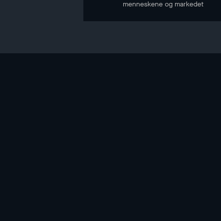
menneskene og markedet
NYHETSBREV
Hold deg oppdatert gjennom vårt nyhetsbrev
E-POST