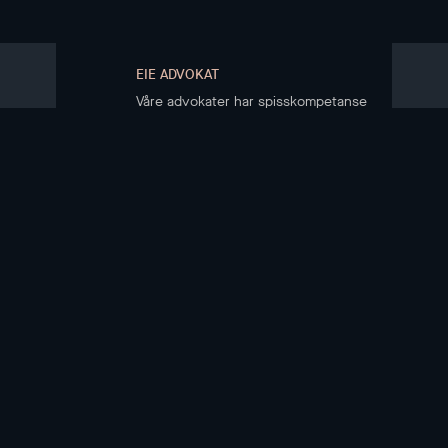
EIE ADVOKAT
Våre advokater har spisskompetanse
på eiendomsrett
KJØPE BOLIG
Boliger til salgs
Kjøpsprosessen
Boligkjøperregister