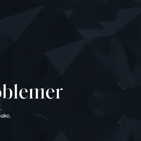
roblemer
.
bake.