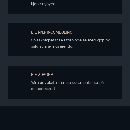
kjøpe nybygg
EIE NÆRINGSMEGLING
Spisskompetanse i forbindelse med kjøp og
salg av næringseiendom
EIE ADVOKAT
Våre advokater har spisskompetanse på
eiendomsrett
NYHETSBREV
Hold deg oppdatert gjennom vårt nyhetsbrev