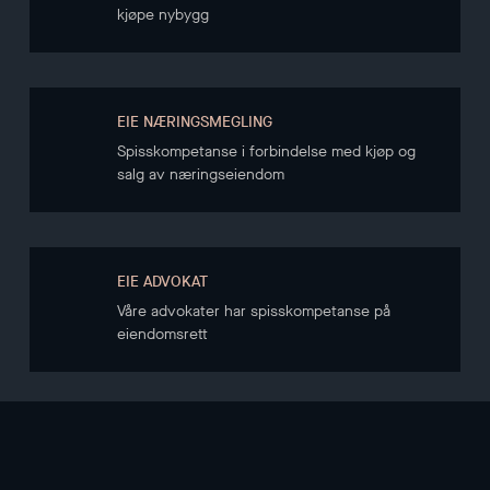
kjøpe nybygg
EIE NÆRINGSMEGLING
Spisskompetanse i forbindelse med kjøp og
salg av næringseiendom
EIE ADVOKAT
Våre advokater har spisskompetanse på
eiendomsrett
NYHETSBREV
Hold deg oppdatert gjennom vårt nyhetsbrev