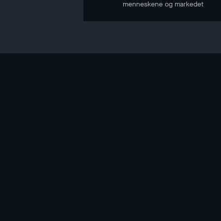
menneskene og markedet
NYHETSBREV
Hold deg oppdatert gjennom vårt nyhetsbrev
E-POST