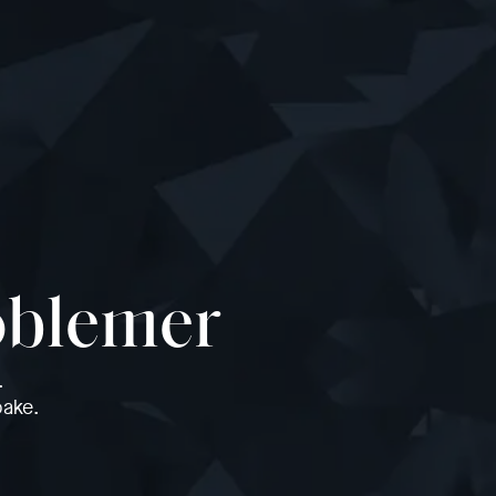
roblemer
.
bake.