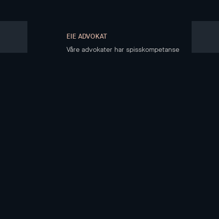
EIE ADVOKAT
Våre advokater har spisskompetanse
på eiendomsrett
KJØPE BOLIG
Boliger til salgs
Kjøpsprosessen
Boligkjøperregister