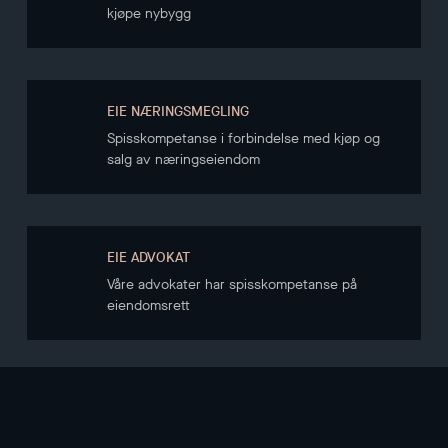
kjøpe nybygg
EIE NÆRINGSMEGLING
Spisskompetanse i forbindelse med kjøp og
salg av næringseiendom
EIE ADVOKAT
Våre advokater har spisskompetanse på
eiendomsrett
NYHETSBREV
Hold deg oppdatert gjennom vårt nyhetsbrev