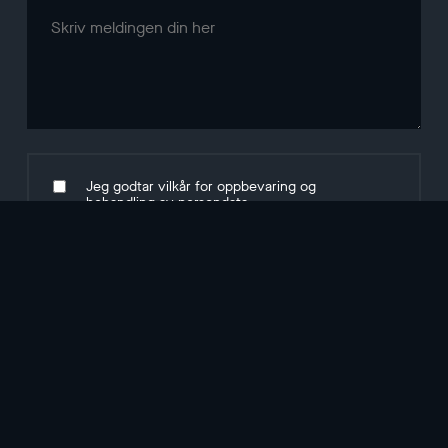
Jeg godtar vilkår for oppbevaring og
behandling av
persondata
.
Send inn
Relaterte artikler