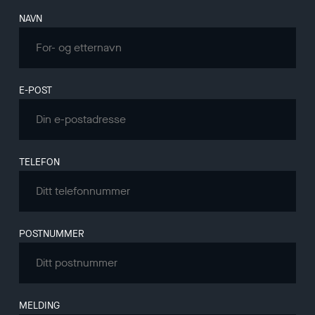
Leave
NAVN
this
field
blank
E-POST
TELEFON
POSTNUMMER
MELDING