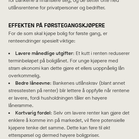
for bankene å finansiere seg, og de setter ofte ned
utlånsrentene for privatpersoner og bedrifter.
EFFEKTEN PÅ FØRSTEGANGSKJØPERE
For de som skal kjøpe bolig for første gang, er
renteendringer spesielt viktige:
Lavere månedlige utgifter
: Et kutt i renten reduserer
terminbeløpet på boliglånet. For unge kjøpere med
stram økonomi kan dette gjøre et ellers uoppnåelig lån
overkommelig.
Bedre låneevne
: Bankenes utlånskrav (blant annet
stresstesten på renter) blir lettere å oppfylle når rentene
er lavere, fordi husholdningen tåler en høyere
låneramme.
Kortvarig fordel
: Selv om lavere renter kan gjøre det
enklere å komme inn på markedet, vil flere potensielle
kjøpere tenke det samme. Dette kan føre til økt
etterspørsel og dermed høyere boligpriser.