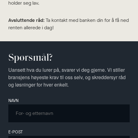
holder seg lav.
Avsluttende råd:
Ta kontakt med banken din for å få ned
renten allerede i dag!
Spørsmål?
Uansett hva du lurer på, svarer vi deg gjerne. Vi stiller
bransjens høyeste krav til oss selv, og skreddersyr råd
og løsninger for hver enkelt.
Leave
NAVN
this
field
blank
E-POST