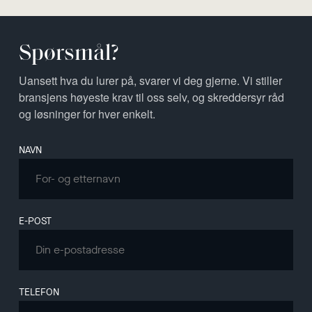
Spørsmål?
Uansett hva du lurer på, svarer vi deg gjerne. Vi stiller
bransjens høyeste krav til oss selv, og skreddersyr råd
og løsninger for hver enkelt.
Leave
NAVN
this
field
blank
E-POST
TELEFON