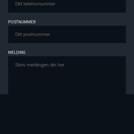
POSTNUMMER
MELDING
Jeg godtar vilkår for oppbevaring og
behandling av
persondata
.