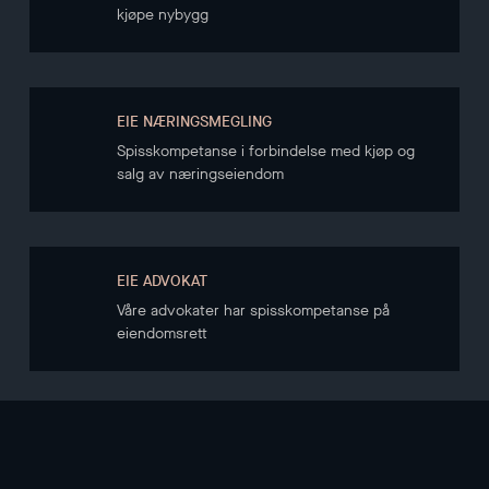
kjøpe nybygg
EIE NÆRINGSMEGLING
Spisskompetanse i forbindelse med kjøp og
salg av næringseiendom
EIE ADVOKAT
Våre advokater har spisskompetanse på
eiendomsrett
NYHETSBREV
Hold deg oppdatert gjennom vårt nyhetsbrev