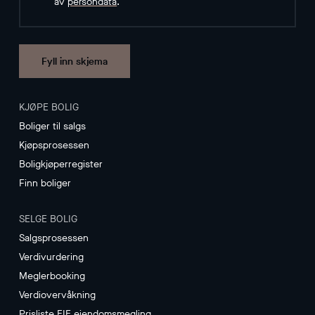
av
persondata
.
Fyll inn skjema
KJØPE BOLIG
Boliger til salgs
Kjøpsprosessen
Boligkjøperregister
Finn boliger
SELGE BOLIG
Salgsprosessen
Verdivurdering
Meglerbooking
Verdiovervåkning
Prisliste EIE eiendomsmegling