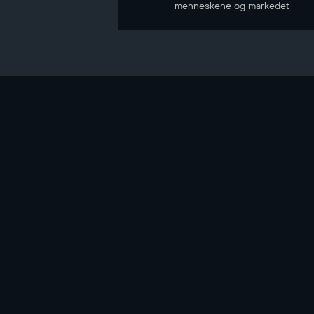
menneskene og markedet
NYHETSBREV
Hold deg oppdatert gjennom vårt nyhetsbrev
E-POST