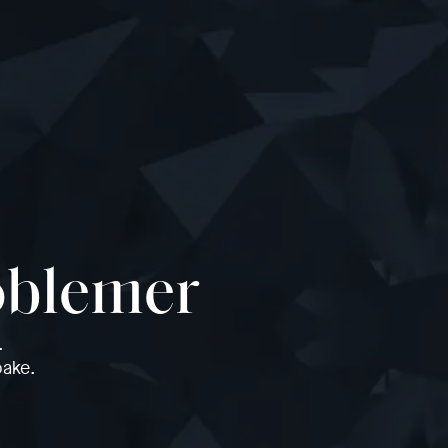
roblemer
.
bake.