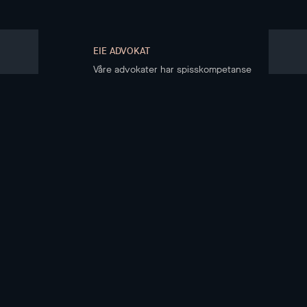
EIE ADVOKAT
Våre advokater har spisskompetanse
på eiendomsrett
KJØPE BOLIG
Boliger til salgs
Kjøpsprosessen
Boligkjøperregister