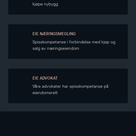
kjøpe nybygg
EIE NÆRINGSMEGLING
Spisskompetanse i forbindelse med kjøp og
salg av næringseiendom
EIE ADVOKAT
Våre advokater har spisskompetanse på
eiendomsrett
NYHETSBREV
Hold deg oppdatert gjennom vårt nyhetsbrev