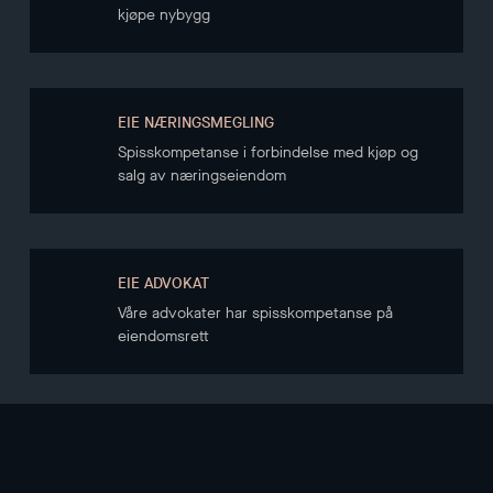
kjøpe nybygg
EIE NÆRINGSMEGLING
Spisskompetanse i forbindelse med kjøp og
salg av næringseiendom
EIE ADVOKAT
Våre advokater har spisskompetanse på
eiendomsrett
NYHETSBREV
Hold deg oppdatert gjennom vårt nyhetsbrev