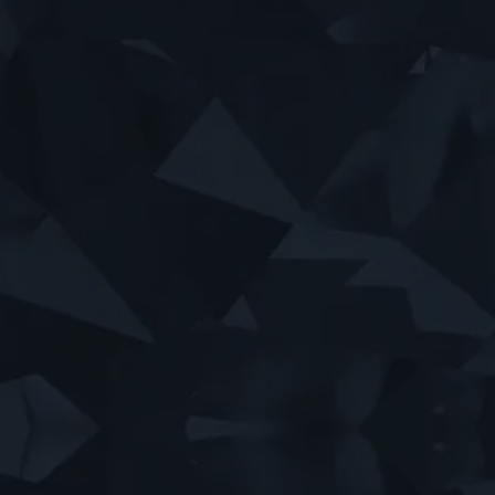
Selge bolig
Bestill verdivurdering