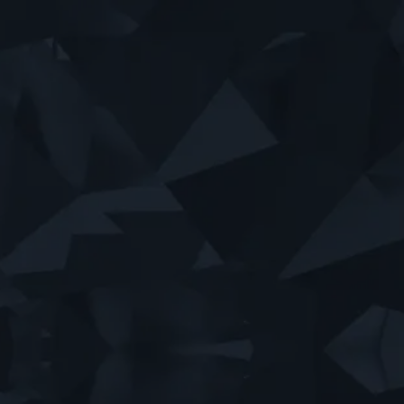
Finn eiendomsmegler
Finn advokat