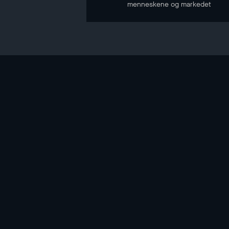
menneskene og markedet
NYHETSBREV
Hold deg oppdatert gjennom vårt nyhetsbrev
E-POST