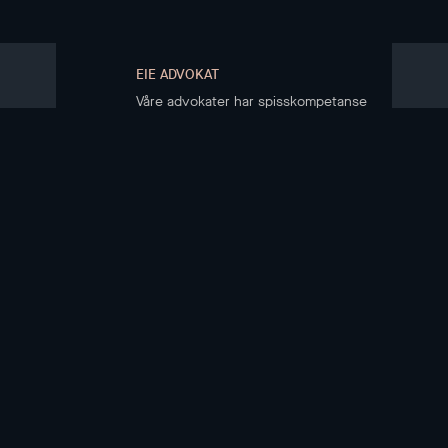
EIE ADVOKAT
Våre advokater har spisskompetanse
på eiendomsrett
KJØPE BOLIG
Boliger til salgs
Kjøpsprosessen
Boligkjøperregister