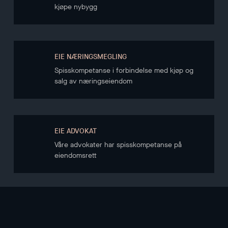
kjøpe nybygg
EIE NÆRINGSMEGLING
Spisskompetanse i forbindelse med kjøp og
salg av næringseiendom
EIE ADVOKAT
Våre advokater har spisskompetanse på
eiendomsrett
NYHETSBREV
Hold deg oppdatert gjennom vårt nyhetsbrev