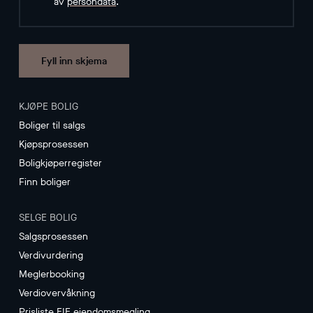
av
persondata
.
Fyll inn skjema
KJØPE BOLIG
Boliger til salgs
Kjøpsprosessen
Boligkjøperregister
Finn boliger
SELGE BOLIG
Salgsprosessen
Verdivurdering
Meglerbooking
Verdiovervåkning
Prisliste EIE eiendomsmegling