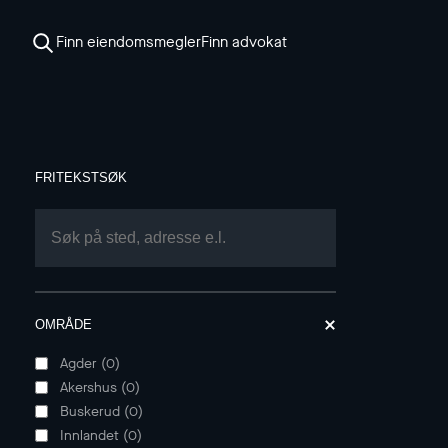
Finn eiendomsmegler
Finn advokat
FRITEKSTSØK
OMRÅDE
Agder
(
0
)
Akershus
(
0
)
Buskerud
(
0
)
Innlandet
(
0
)