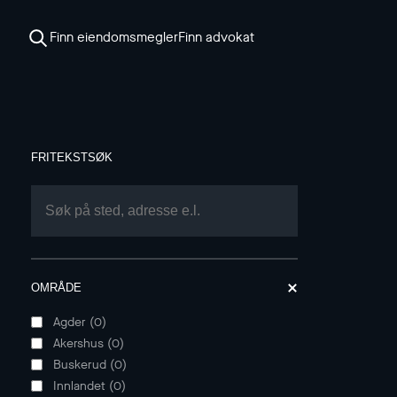
Finn eiendomsmegler
Finn advokat
FRITEKSTSØK
OMRÅDE
Agder
(
0
)
Akershus
(
0
)
Buskerud
(
0
)
Innlandet
(
0
)