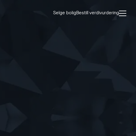
Selge bolig
Bestill verdivurdering