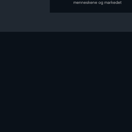
menneskene og markedet
NYHETSBREV
Hold deg oppdatert gjennom vårt nyhetsbrev
E-POST