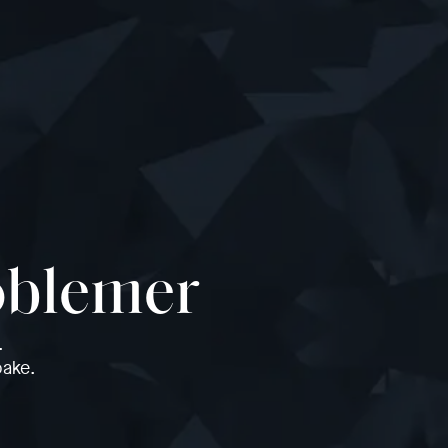
roblemer
.
bake.