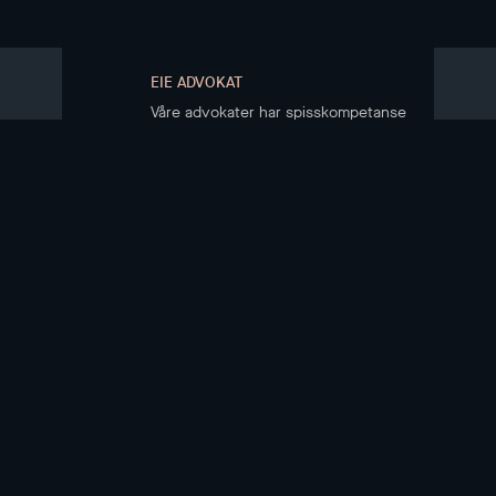
EIE ADVOKAT
Våre advokater har spisskompetanse
på eiendomsrett
KJØPE BOLIG
Boliger til salgs
Kjøpsprosessen
Boligkjøperregister