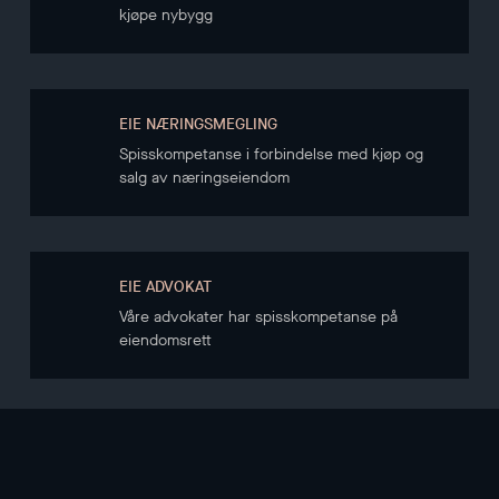
kjøpe nybygg
EIE NÆRINGSMEGLING
Spisskompetanse i forbindelse med kjøp og
salg av næringseiendom
EIE ADVOKAT
Våre advokater har spisskompetanse på
eiendomsrett
NYHETSBREV
Hold deg oppdatert gjennom vårt nyhetsbrev