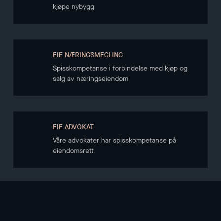
kjøpe nybygg
EIE NÆRINGSMEGLING
Spisskompetanse i forbindelse med kjøp og
salg av næringseiendom
EIE ADVOKAT
Våre advokater har spisskompetanse på
eiendomsrett
NYHETSBREV
Hold deg oppdatert gjennom vårt nyhetsbrev