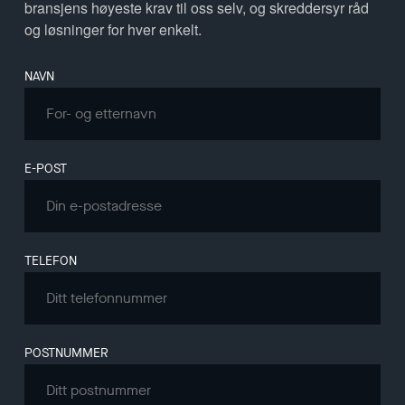
bransjens høyeste krav til oss selv, og skreddersyr råd
og løsninger for hver enkelt.
Leave
NAVN
this
field
blank
E-POST
TELEFON
POSTNUMMER