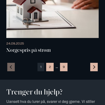
24.09.2025
Norgespris på strøm
1
2
…
9
Trenger du hjelp?
Uansett hva du lurer på, svarer vi deg gjerne. Vi stiller